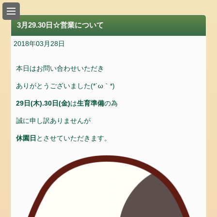
い
ち
3月29.30日☆営業について
ご
狩
2018年03月28日
り
の
本日はお問い合わせいただき
入
ありがとうございました(*´ω｀*)
園
料
29日(木).30日(金)
は
生育準備
の為
金
誠に申し訳ありませんが
の
ご
休園日
とさせていただきます。
案
内
ア
ク
セ
ス