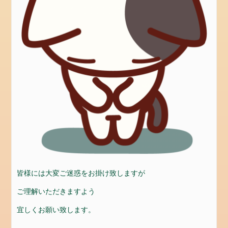
お
問
い
合
わ
せ
お
問
合
せ
会
社
概
要
皆様には大変ご迷惑をお掛け致しますが
設
ご理解いただきますよう
備
宜しくお願い致します。
カ
テ
.