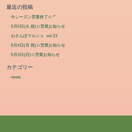
ド
最近の投稿
コ
今シーズン営業終了✩.*˚
メ
ン
5月5日(火.祝)☆営業お知らせ
ト
おさんぽマルシェ vol.23
フ
ィ
5月4日(月.祝)☆営業お知らせ
ー
5月3日(日)☆営業お知らせ
ド
WordPress.org
カテゴリー
news