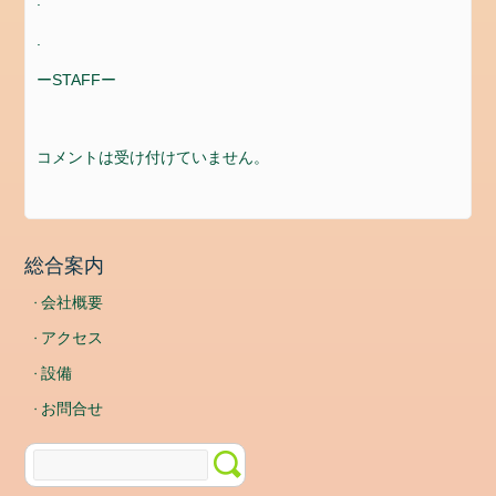
ゴ
.
リ
ー
ーSTAFFー
news
メ
コメントは受け付けていません。
タ
情
報
総合案内
ロ
グ
会社概要
イ
アクセス
ン
設備
投
稿
お問合せ
フ
ィ
ー