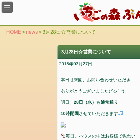
い
ち
ご
狩
HOME
>
news
>
3月28日☆営業について
り
の
入
3月28日☆営業について
園
2018年03月27日
料
金
の
本日は来園、お問い合わせいただき
ご
ありがとうございました(*´ω｀*)
案
内
明日、
28日（水）
も
通常通り
10時開園
させていただきます
ア
ク
セ
ス
毎日、ハウスの中はお客様で賑わい