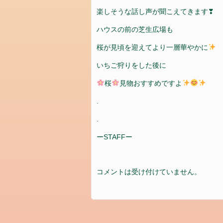
お
楽しそうな話し声が聞こえてきます❣
問
ハウスの前の芝生広場も
い
合
桜が見頃を迎えてより一層華やかに
わ
せ
いちご狩りをした後に
お
桜
見物おすすめですよ
問
.
合
せ
.
会
ーSTAFFー
社
概
要
コメントは受け付けていません。
設
備
カ
テ