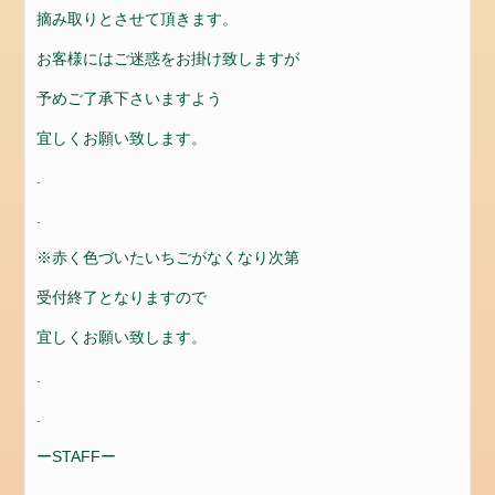
お
摘み取りとさせて頂きます。
問
お客様にはご迷惑をお掛け致しますが
い
合
予めご了承下さいますよう
わ
宜しくお願い致します。
せ
お
.
問
.
合
せ
※赤く色づいたいちごがなくなり次第
会
受付終了となりますので
社
概
宜しくお願い致します。
要
.
設
.
備
ーSTAFFー
カ
テ