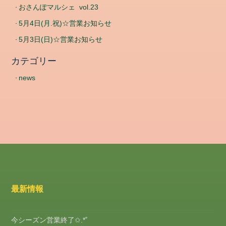
ド
おさんぽマルシェ vol.23
コ
5月4日(月.祝)☆営業お知らせ
メ
5月3日(日)☆営業お知らせ
ン
ト
カテゴリー
フ
ィ
news
ー
ド
WordPress.org
最新情報
今シーズン営業終了✩.*˚