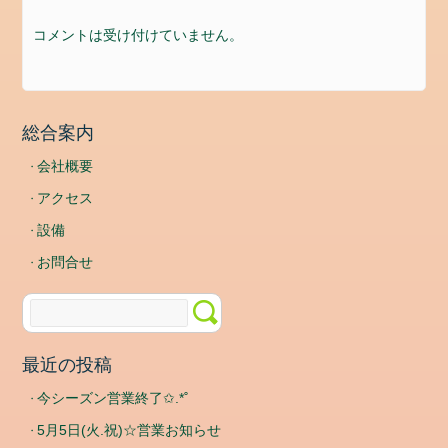
ゴ
コメントは受け付けていません。
リ
ー
news
メ
総合案内
タ
会社概要
情
アクセス
報
設備
ロ
グ
お問合せ
イ
ン
投
稿
最近の投稿
フ
今シーズン営業終了✩.*˚
ィ
ー
5月5日(火.祝)☆営業お知らせ