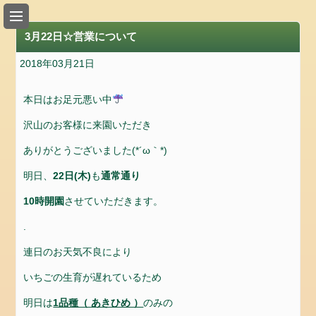
い
ち
3月22日☆営業について
ご
狩
2018年03月21日
り
の
本日はお足元悪い中
入
沢山のお客様に来園いただき
園
料
ありがとうございました(*´ω｀*)
金
明日、
22日(木)
も
通常通り
の
ご
10時開園
させていただきます。
案
.
内
連日のお天気不良により
ア
ク
いちごの生育が遅れているため
セ
明日は
1品種（ あきひめ ）
のみの
ス