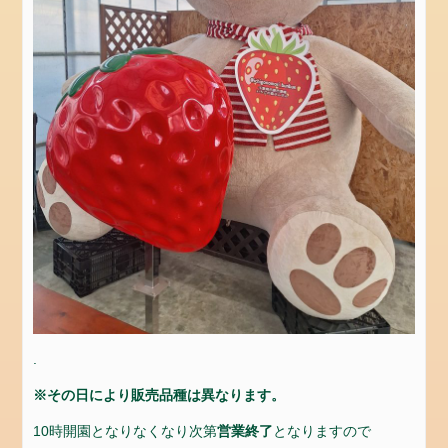
お
問
い
合
わ
せ
お
問
合
せ
会
社
概
要
.
設
備
※その日により販売品種は異なります。
カ
10時開園となりなくなり次第
営業終了
となりますので
テ