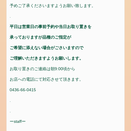
ゴ
予めご了承くださいますようお願い致します。
リ
.
ー
平日は営業日の事前予約や当日お取り置きを
news
承っておりますが品種のご指定が
メ
タ
ご希望に添えない場合がごさいますので
情
ご理解いただきますようお願いします。
報
お取り置きのご連絡は朝9:00頃から
ロ
グ
お店への電話にて対応させて頂きます。
イ
ン
0436-66-0415
投
.
稿
.
フ
ィ
ーstaffー
ー