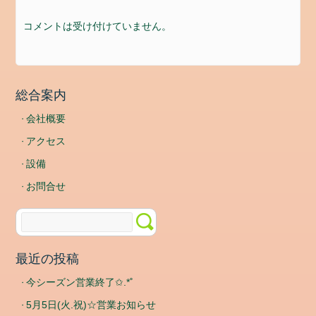
ド
コ
コメントは受け付けていません。
メ
ン
ト
フ
総合案内
ィ
ー
会社概要
ド
アクセス
WordPress.org
設備
お問合せ
最近の投稿
今シーズン営業終了✩.*˚
5月5日(火.祝)☆営業お知らせ