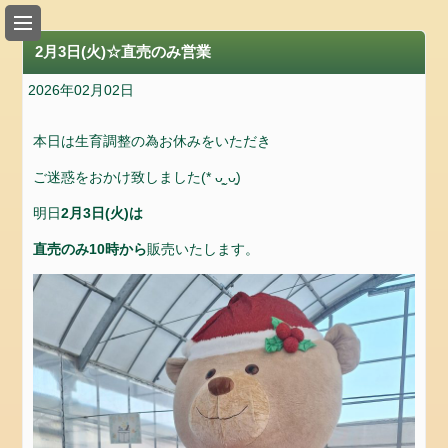
い
ち
2月3日(火)☆直売のみ営業
ご
狩
2026年02月02日
り
の
本日は生育調整の為お休みをいただき
入
ご迷惑をおかけ致しました(* ᴗ͈ˬᴗ͈)
園
料
明日
2月3日(火)は
金
直売のみ10時から
販売いたします。
の
ご
案
内
ア
ク
セ
ス