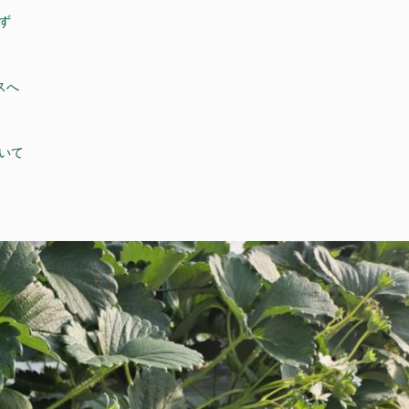
ず
、
スへ
いて