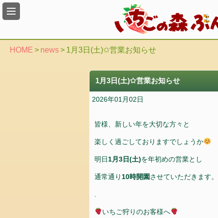
い
ち
ご
狩
HOME
>
news
>
1月3日(土)✩営業お知らせ
り
の
入
1月3日(土)✩営業お知らせ
園
2026年01月02日
料
金
の
皆様、新しい年を大切な方々と
ご
楽しく過ごしておりますでしょうか
案
内
明日
1月3日(土)
を年初めの営業とし
通常通り
10時開園
させていただきます。
ア
ク
.
セ
ス
いちご狩りのお客様へ