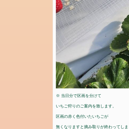
ド
コ
メ
ン
ト
フ
ィ
ー
ド
WordPress.org
※ 当日分で区画を分けて
いちご狩りのご案内を致します。
区画の赤く色付いたいちごが
無くなりますと摘み取りが終わってしま