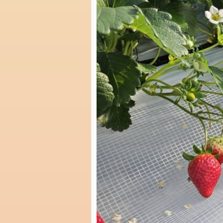
ゴ
リ
ー
news
メ
タ
情
報
ロ
グ
イ
ン
投
稿
フ
ィ
ー