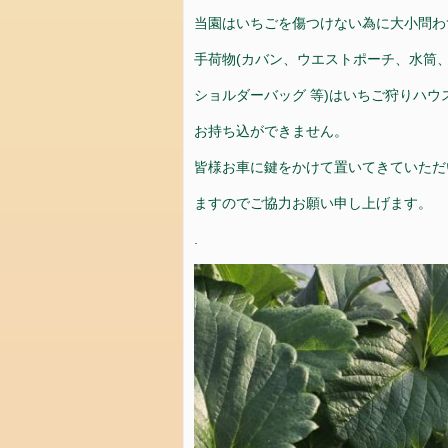
お
当園はいちごを傷つけない為に大小問わ
問
手荷物(カバン、ウエストポーチ、水筒
い
合
ショルダーバッグ 等)はいちご狩りハウ
わ
せ
お持ち込ができません。
お
皆様お車に鍵をかけて置いてきていただ
問
ますのでご協力お願い申し上げます。
合
せ
.
会
社
概
要
設
備
カ
テ