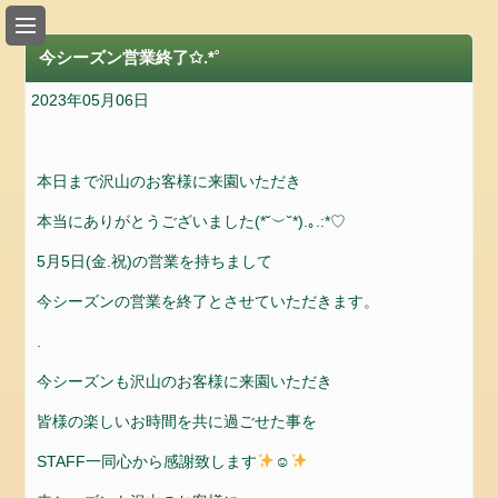
い
ち
今シーズン営業終了✩.*˚
ご
狩
2023年05月06日
り
の
入
本日まで沢山のお客様に来園いただき
園
本当にありがとうございました(*˘︶˘*).｡.:*♡
料
金
5月5日(金.祝)の営業を持ちまして
の
今シーズンの営業を終了とさせていただきます。
ご
案
.
内
今シーズンも沢山のお客様に来園いただき
ア
皆様の楽しいお時間を共に過ごせた事を
ク
セ
STAFF一同心から感謝致します
☺
ス