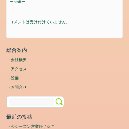
ド
ーstaffー
コ
メ
コメントは受け付けていません。
ン
ト
フ
ィ
ー
総合案内
ド
会社概要
WordPress.org
アクセス
設備
お問合せ
最近の投稿
今シーズン営業終了✩.*˚