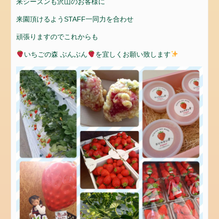
来シーズンも沢山のお客様に
お
問
来園頂けるようSTAFF一同力を合わせ
い
頑張りますのでこれからも
合
わ
いちごの森 ぶんぶん
を宜しくお願い致します
せ
お
問
合
せ
会
社
概
要
設
備
カ
テ