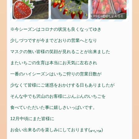
ゴ
リ
ー
※今シーズンはコロナの状況も良くなってゆき
news
少しづつですが今までどおりの営業へとなり
メ
タ
マスクの無い皆様の笑顔が見れることが出来ました
情
またいちごの生育は本当にお天気に左右され
報
一番のハイシーズンはいちご狩りの営業日数が
ロ
グ
少なくて皆様にご迷惑をおかけする日もありましたが
イ
ン
そんな中でも沢山のお客様にぶんぶんのいちごを
投
食べていただいた事に嬉しさいっぱいです。
稿
12月中頃にまた皆様に
フ
ィ
お会い出来るのを楽しみにしております(⁎ᴗ͈ˬᴗ͈⁎)
ー