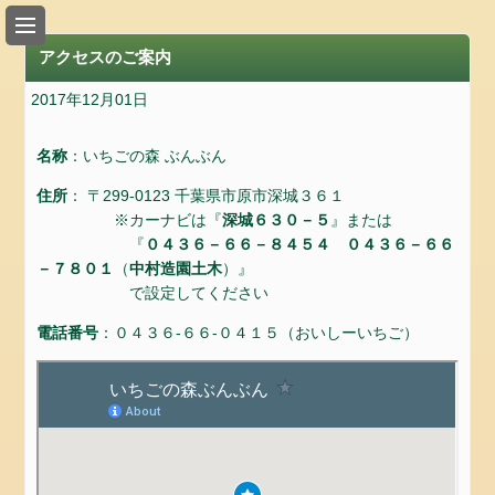
い
ち
アクセスのご案内
ご
狩
2017年12月01日
り
の
名称
：いちごの森 ぶんぶん
入
住所
： 〒299-0123 千葉県市原市深城３６１
園
※カーナビは『
深城６３０－５
』または
料
『
０４３６－６６－８４５４
０４３６－６６
金
－７８０１
（
中村造園土木
）』
の
で設定してください
ご
電話番号
：０４３６-６６-０４１５（おいしーいちご）
案
内
ア
ク
セ
ス