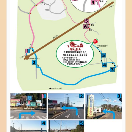
ゴ
リ
ー
news
メ
タ
情
報
ロ
グ
イ
ン
投
稿
フ
ィ
ー