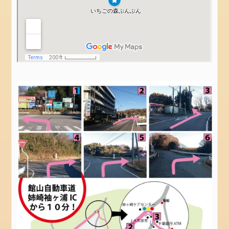
お
問
い
合
わ
せ
お
問
合
せ
会
社
概
要
設
備
カ
テ