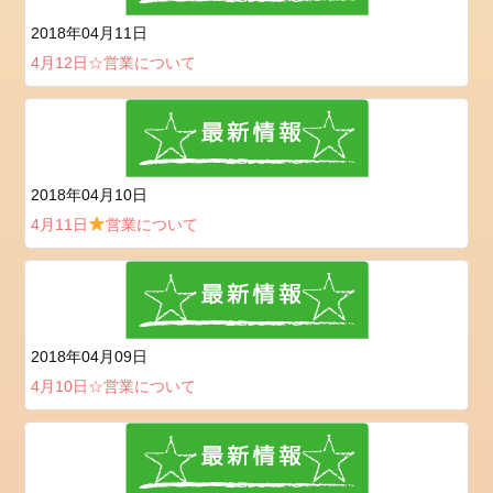
お
2018年04月11日
問
4月12日☆営業について
い
合
わ
せ
お
2018年04月10日
問
合
4月11日
営業について
せ
会
社
概
2018年04月09日
要
4月10日☆営業について
設
備
カ
テ