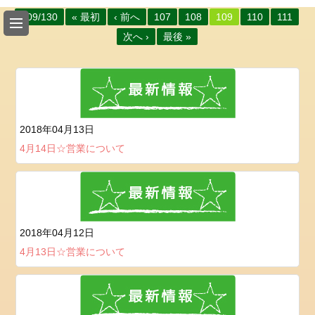
い
109/130
« 最初
‹ 前へ
107
108
109
110
111
ち
次へ ›
最後 »
ご
狩
り
の
入
園
2018年04月13日
料
4月14日☆営業について
金
の
ご
案
内
2018年04月12日
4月13日☆営業について
ア
ク
セ
ス