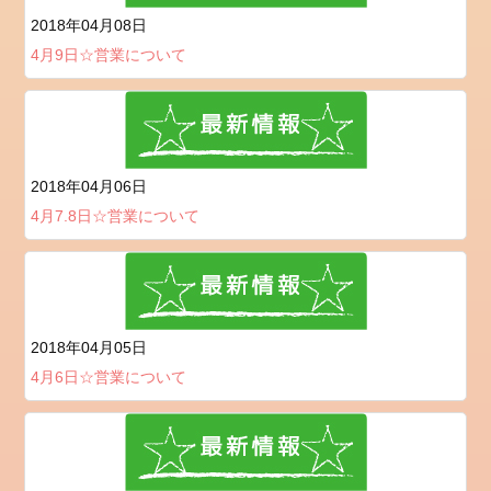
ゴ
2018年04月08日
リ
4月9日☆営業について
ー
news
メ
タ
2018年04月06日
情
4月7.8日☆営業について
報
ロ
グ
イ
ン
2018年04月05日
投
4月6日☆営業について
稿
フ
ィ
ー