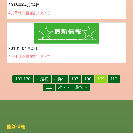
ド
2018年04月04日
コ
4月5日☆営業について
メ
ン
ト
フ
ィ
2018年04月03日
ー
ド
4月4日☆営業について
WordPress.org
109/130
« 最初
‹ 前へ
107
108
109
110
111
次へ ›
最後 »
最新情報